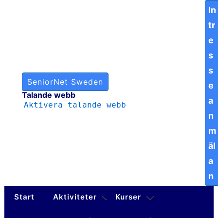
↓
In
Hoppa
Tr
till
huvudinnehåll
E
S
S
SeniorNet Sweden
E
Talande webb
A
Aktivera talande webb
N
M
Äl
A
N
Huvudnavigering
Start
Aktiviteter
Kurser