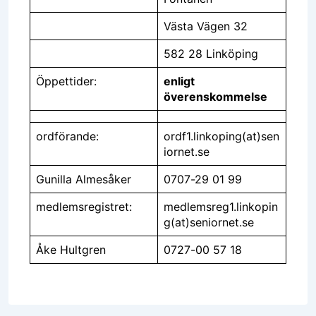
Västa Vägen 32
582 28 Linköping
Öppettider:
enligt
överenskommelse
ordförande:
ordf1.linkoping(at)sen
iornet.se
Gunilla Almesåker
0707-29 01 99
medlemsregistret:
medlemsreg1.linkopin
g(at)seniornet.se
Åke Hultgren
0727-00 57 18